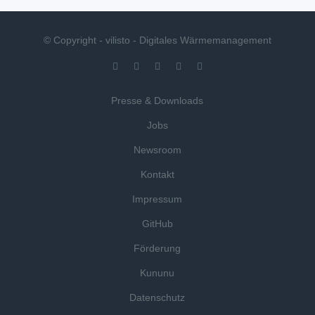
© Copyright - vilisto - Digitales Wärmemanagement
Presse & Downloads
Jobs
Newsroom
Kontakt
Impressum
GitHub
Förderung
Kununu
Datenschutz